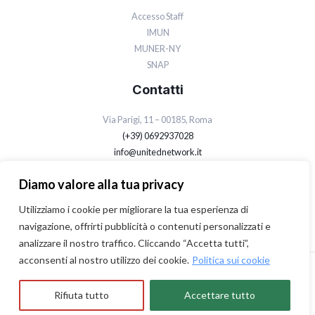
Accesso Staff
IMUN
MUNER-NY
SNAP
Contatti
Via Parigi, 11 – 00185, Roma
(+39) 0692937028
info@unitednetwork.it
Privacy Policy
Diamo valore alla tua privacy
Cookie Policy
Utilizziamo i cookie per migliorare la tua esperienza di
navigazione, offrirti pubblicità o contenuti personalizzati e
analizzare il nostro traffico. Cliccando “Accetta tutti”,
acconsenti al nostro utilizzo dei cookie.
Politica sui cookie
© 2026 United Network | P.IVA: 13513131006 - PEC: uneuropa@pec.it
Rifiuta tutto
Accettare tutto