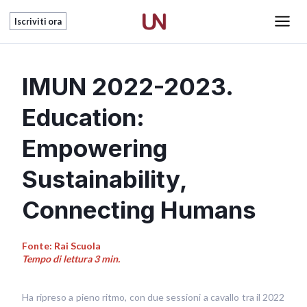
Vai
Main
Iscriviti ora
al
Men
contenuto
IMUN 2022-2023.
Education:
Empowering
Sustainability,
Connecting Humans
Fonte: Rai Scuola
Tempo di lettura 3 min.
Ha ripreso a pieno ritmo, con due sessioni a cavallo tra il 2022