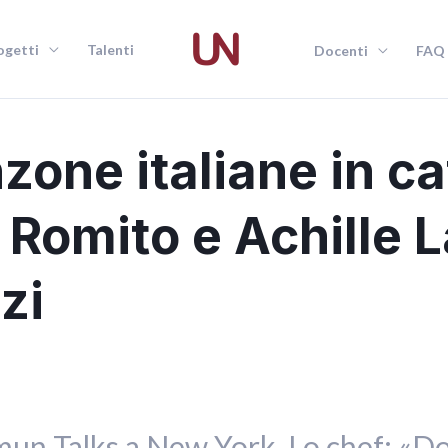
ogetti
Talenti
Docenti
FAQ
zone italiane in ca
o Romito e Achille 
zi
cmun Talks a New York. Lo chef: «