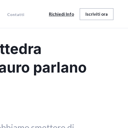
Richiedi Info
Iscriviti ora
Contatti
ttedra
Lauro parlano
Dobbiamo smettere di