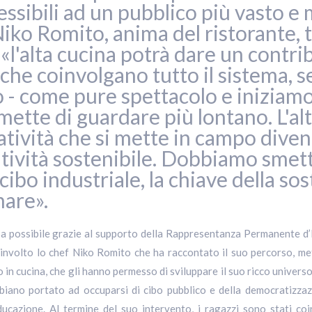
ssibili ad un pubblico più vasto e m
iko Romito, anima del ristorante, t
 «l'alta cucina potrà dare un cont
he coinvolgano tutto il sistema, s
o - come pure spettacolo e iniziam
tte di guardare più lontano. L'alt
eatività che si mette in campo divent
tività sostenibile. Dobbiamo smett
bo industriale, la chiave della sosteni
nare».
 possibile grazie al supporto della Rappresentanza Permanente d’It
volto lo chef Niko Romito che ha raccontato il suo percorso, met
lo in cucina, che gli hanno permesso di sviluppare il suo ricco universo
biano portato ad occuparsi di cibo pubblico e della democratizza
l’educazione. Al termine del suo intervento, i ragazzi sono stati co