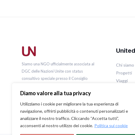
Unite
Siamo una NGO ufficialmente associata al
Chi siamo
DGC delle Nazioni Unite con status
Progetti
consultivo speciale presso il Consiglio
Viaggi
Economico e Sociale (ECOSOC) delle Nazioni
Metodolog
Diamo valore alla tua privacy
Unite.
Rassegna
Utilizziamo i cookie per migliorare la tua esperienza di
navigazione, offrirti pubblicità o contenuti personalizzati e
analizzare il nostro traffico. Cliccando “Accetta tutti”,
acconsenti al nostro utilizzo dei cookie.
Politica sui cookie