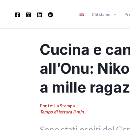
Vai
al
Chi siamo
Pr
contenuto
Cucina e can
all’Onu: Nik
a mille ragaz
Fonte: La Stampa
Tempo di lettura 3 min.
Sono stati ospiti del G