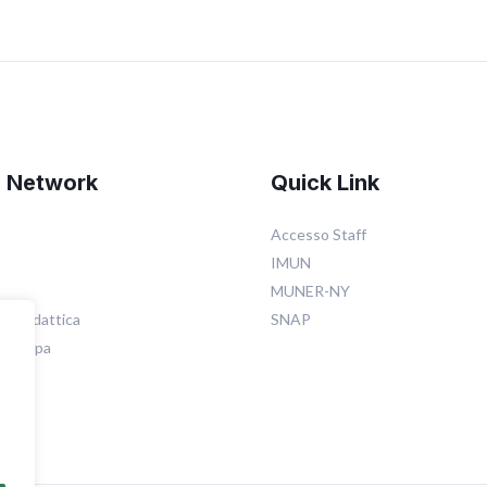
d Network
Quick Link
Accesso Staff
IMUN
MUNER-NY
ia didattica
SNAP
 stampa