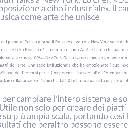
pposizione a cibo industriale». Il 
musica come arte che unisce
 del pianeta. Per un giorno il Palazzo di vetro a New York sede delle
bruzzese Niko Romito e il cantante romano Achille Lauro che hanno inco
Global Citizenship #AGCNewYork23, un format inedito per pensare e 
aggi dell’arte. Una sede istituzionale che ha emozionato i due inso
viluppo dei Percorsi per le Competenze Trasversali e l’Orientament
k in collaborazione l’Onu che dal 2016 ha sottoscritto un protocollo
a per cambiare l'intero sistema e so
Utile non solo per creare dei piatti 
 su più ampia scala, portando così l
Risultati che peraltro possono essere