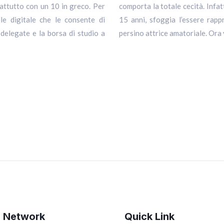
attutto con un 10 in greco. Per
uo giovane curriculum , ha appena
le digitale che le consente di
asse, praticante dell’atletica e
t delegate e la borsa di studio a
persino attrice amatoriale. Ora
d Network
Quick Link