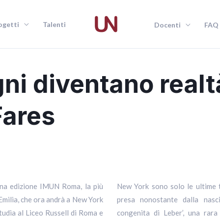
ogetti
Talenti
Docenti
FAQ
ni diventano realt
Fares
ona edizione IMUN Roma, la più
e soddisfazioni che Emilia si è
Emilia, che ora andrà a New York
ta diagnosticata la ‘Amaurosi
tudia al Liceo Russell di Roma e
etica che colpisce la retina e