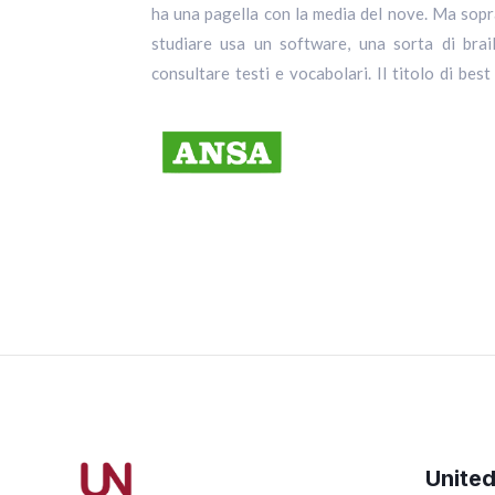
ha una pagella con la media del nove. Ma sopr
comporta la totale cecità. Infatti Emilia nel s
studiare usa un software, una sorta di brail
15 anni, sfoggia l’essere rappresentante di cl
consultare testi e vocabolari. Il titolo di bes
Unite