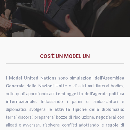
COS'È UN MODEL UN
I
Model United Nations
sono
simulazioni dell’Assemblea
Generale delle Nazioni Unite
o di altri multilateral bodies,
nelle quali approfondirai i
temi oggetto dell’agenda politica
internazionale.
Indossando i panni di ambasciatori e
diplomatici, svolgerai le
attività tipiche della diplomazia
:
terrai discorsi, preparerai bozze di risoluzione, negozierai con
alleati e avversari, risolverai conflitti adottando le
regole di