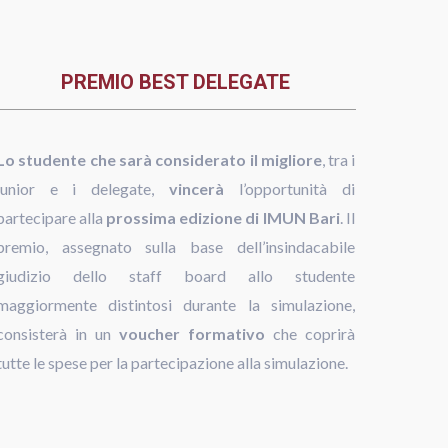
PREMIO BEST DELEGATE
Lo studente che sarà considerato il migliore
, tra i
junior e i delegate,
vincerà
l’opportunità di
partecipare alla
prossima edizione di IMUN Bari
. Il
premio, assegnato sulla base dell’insindacabile
giudizio dello staff board allo studente
maggiormente distintosi durante la simulazione,
consisterà in un
voucher formativo
che coprirà
tutte le spese per la partecipazione alla simulazione.