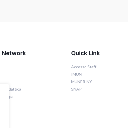
d Network
Quick Link
Accesso Staff
IMUN
MUNER-NY
ia didattica
SNAP
 stampa