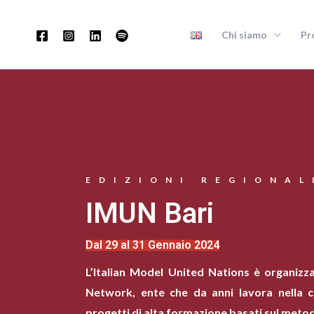
Vai
al
Chi siamo
Pr
contenuto
EDIZIONI REGIONAL
IMUN Bari
Dal 29 al 31 Gennaio 2024
L’Italian Model United Nations è organizz
Network, ente che da anni lavora nella c
progetti di alta formazione basati sul metod