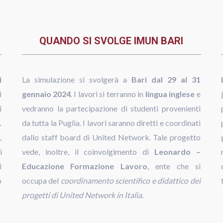
QUANDO SI SVOLGE IMUN BARI
i
La simulazione si svolgerà a
Bari dal 29 al 31
i
gennaio 2024
. I lavori si terranno in
lingua inglese
e
i
vedranno la partecipazione di studenti provenienti
.
da tutta la Puglia. I lavori saranno diretti e coordinati
,
dallo staff board di United Network. Tale progetto
i
vede, inoltre, il coinvolgimento di
Leonardo –
i
Educazione Formazione Lavoro
, ente che si
o
occupa del
coordinamento scientifico e didattico dei
progetti di United Network in Italia.