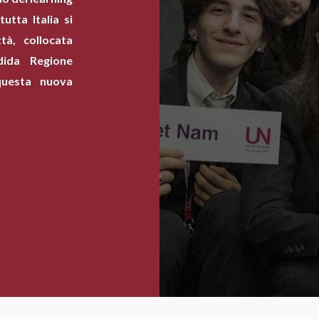
utta Italia si
à, collocata
dida Regione
questa nuova