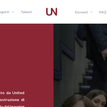
ogetti
Talenti
Docenti
FAQ
I
ato da United
ostruzione di
o del learning