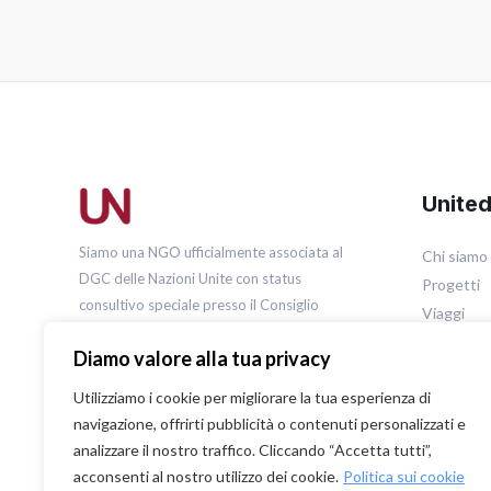
Unite
Siamo una NGO ufficialmente associata al
Chi siamo
DGC delle Nazioni Unite con status
Progetti
consultivo speciale presso il Consiglio
Viaggi
Economico e Sociale (ECOSOC) delle Nazioni
Metodolog
Diamo valore alla tua privacy
Unite.
Rassegna
Utilizziamo i cookie per migliorare la tua esperienza di
navigazione, offrirti pubblicità o contenuti personalizzati e
analizzare il nostro traffico. Cliccando “Accetta tutti”,
acconsenti al nostro utilizzo dei cookie.
Politica sui cookie