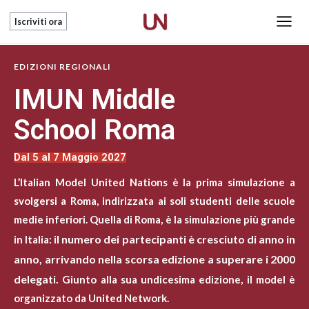
Vai
Main
Iscriviti ora
al
Men
contenuto
EDIZIONI REGIONALI
IMUN Middle
School Roma
Dal 5 al 7 Maggio 2027
L’Italian Model United Nations è la prima simulazione a
svolgersi a Roma, indirizzata ai soli studenti delle scuole
medie inferiori. Quella di Roma, è la simulazione più grande
l numero dei partecipanti è cresciuto di anno in
in Italia: i
anno, arrivando nella scorsa edizione a superare i 2000
delegati.
Giunto alla sua undicesima edizione, il model è
organizzato da United Network.